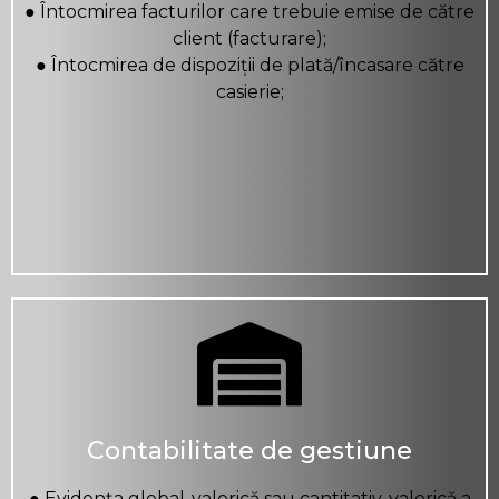
● Întocmirea facturilor care trebuie emise de către
client (facturare);
● Întocmirea de dispoziții de plată/încasare către
casierie;
Contabilitate de gestiune
● Evidența global-valorică sau cantitativ-valorică a