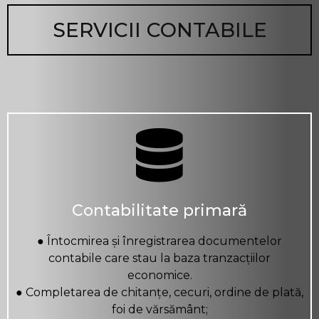
SERVICII CONTABILE
Contabilitate primară
● Întocmirea și înregistrarea documentelor
contabile care stau la baza tranzacțiilor
economice.
● Completarea de chitanțe, cecuri, ordine de plată,
foi de vărsământ;