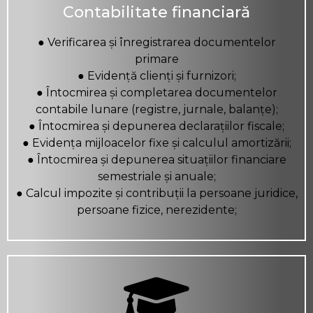
Contabilitate financiară
● Verificarea și înregistrarea documentelor
primare
● Evidență clienți și furnizori;
● Întocmirea și completarea documentelor
contabile lunare (registre, jurnale, balanțe);
● Întocmirea și depunerea declarațiilor fiscale;
● Evidența mijloacelor fixe și calculul amortizării;
● Întocmirea și depunerea situațiilor financiare
semestriale și anuale;
● Calcul impozite și contribuții la persoane juridice,
persoane fizice, nerezidente;