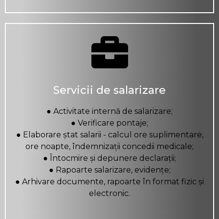
Servicii de salarizare
● Activitate internă de salarizare;
● Verificare pontaje;
● Elaborare ștat salarii - calcul ore suplimentare,
ore noapte, îndemnizații concedii medicale;
● Întocmire și depunere declarații;
● Rapoarte salarizare, evidențe;
● Arhivare documente, rapoarte în format fizic și
electronic.