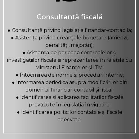
Consultanță fiscală
● Consultanță privind legislația financiar-contabilă;
● Asistență privind creanțele bugetare (amenzi,
penalități, majorări);
● Asistență pe perioada controalelor și
investigațiilor fiscale și reprezentarea în relațiile cu
Ministerul Finanțelor și ITM;
● Întocmirea de norme și proceduri interne;
● Informarea periodică asupra modificărilor din
domeniul financiar-contabil și fiscal;
● Identificarea și aplicarea facilităților fiscale
prevăzute în legislația în vigoare;
● Identificarea politicilor contabile și fiscale
adecvate.