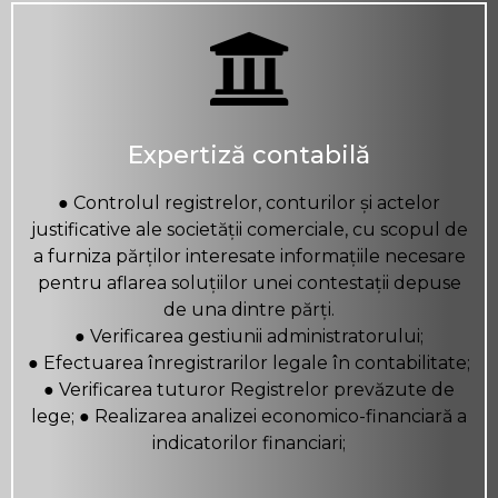
Expertiză contabilă
● Controlul registrelor, conturilor și actelor
justificative ale societății comerciale, cu scopul de
a furniza părților interesate informațiile necesare
pentru aflarea soluțiilor unei contestații depuse
de una dintre părți.
● Verificarea gestiunii administratorului;
● Efectuarea înregistrarilor legale în contabilitate;
● Verificarea tuturor Registrelor prevăzute de
lege; ● Realizarea analizei economico-financiară a
indicatorilor financiari;