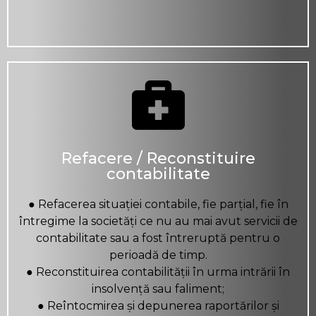
Refacere / Reconstituire
contabilitate
● Refacerea situației contabile, fie parțial, fie în
întregime la societăți ce nu au mai avut servicii de
contabilitate sau a fost întreruptă pentru o
perioadă de timp.
● Reconstituirea contabilității în urma intrării în
insolvență sau faliment;
● Reîntocmirea și depunerea raportărilor și