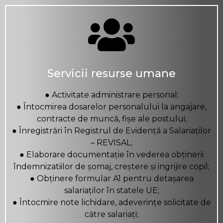
Servicii resurse umane
● Activitate administrare personal;
● Întocmirea dosarelor personalului la angajare,
contracte de muncă, fișe ale postului;
● Înregistrări în Registrul de Evidență a Salariaților
– REVISAL;
● Elaborare documentație în vederea obținerii
îndemnizatiilor de șomaj, creștere și ingrijire copil;
● Obținere formular A1 pentru detașarea
salariaților în statele UE;
● Întocmire note lichidare, adeverințe solicitate de
către salariați;