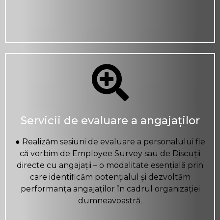
Servicii de evaluare a angajaților
● Realizăm sesiuni de evaluare a personalului fie
că vorbim de Employee Survey sau de Discuții
directe cu angajații – o modalitate esențială prin
care identificăm potențialul și dezvoltăm
performanța angajaților în cadrul organizației
dumneavoastră.