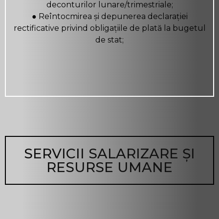
deconturilor lunare/trimestriale;
● Reîntocmirea și depunerea declarației
rectificative privind obligațiile de plată la bugetul
de stat;
SERVICII SALARIZARE ȘI
RESURSE UMANE